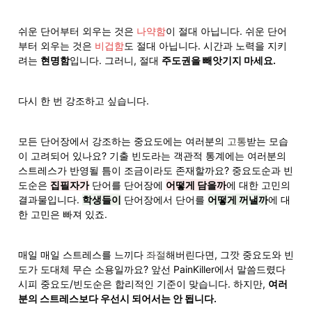
쉬운 단어부터 외우는 것은 
나약함
이 절대 아닙니다. 쉬운 단어
부터 외우는 것은 
비겁함
도 절대 아닙니다. 시간과 노력을 지키
려는 
현명함
입니다. 그러니, 절대 
주도권을 빼앗기지 마세요.
다시 한 번 강조하고 싶습니다.
모든 단어장에서 강조하는 중요도에는 여러분의 
고통
받는 모습
이 고려되어 있나요? 기출 빈도라는 객관적 통계에는 여러분의 
스트레스가 반영될 틈이 조금이라도 존재할까요? 중요도순과 빈
도순은 
집필자가
 단어를 단어장에 
어떻게 담을까
에 대한 고민의 
결과물입니다. 
학생들이
 단어장에서 단어를 
어떻게 꺼낼까
에 대
한 고민은 빠져 있죠.
매일 매일 스트레스를 느끼다
 좌절
해버린다면, 그깟 중요도와 빈
도가 도대체 무슨 소용일까요? 앞선 PainKiller에서 말씀드렸다
시피 중요도/빈도순은 합리적인 기준이 맞습니다. 하지만, 
여러
분의 스트레스보다 우선시 되어서는 안 됩니다.