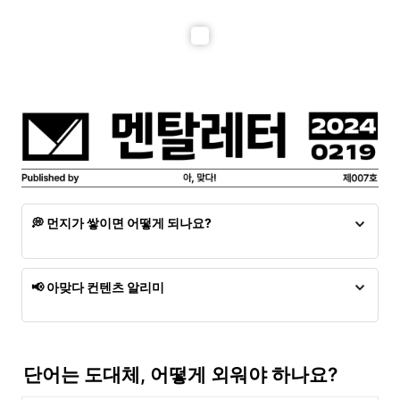
💭 먼지가 쌓이면 어떻게 되나요?
먼지가 쌓인 멘탈레터는 더 이상 읽을 수 없어요. 발행된 시
점으로부터 24시간 안에 읽어야 한다는 점을 꼭 기억해주세
📢 아맞다 컨텐츠 알리미
요.
각주줍줍
오픈 (24.02.02)
PainKiller
공개 시작 (24.02.12)
단어는 도대체, 어떻게 외워야 하나요?