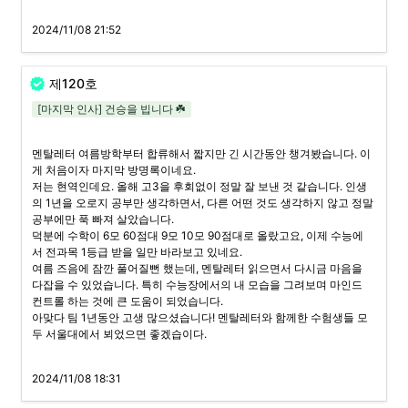
2024/11/08 21:52
제120호
[마지막 인사] 건승을 빕니다 ☘️
멘탈레터 여름방학부터 합류해서 짧지만 긴 시간동안 챙겨봤습니다. 이
게 처음이자 마지막 방명록이네요.

저는 현역인데요. 올해 고3을 후회없이 정말 잘 보낸 것 같습니다. 인생
의 1년을 오로지 공부만 생각하면서, 다른 어떤 것도 생각하지 않고 정말 
공부에만 푹 빠져 살았습니다.

덕분에 수학이 6모 60점대 9모 10모 90점대로 올랐고요, 이제 수능에
서 전과목 1등급 받을 일만 바라보고 있네요.

여름 즈음에 잠깐 풀어질뻔 했는데, 멘탈레터 읽으면서 다시금 마음을 
다잡을 수 있었습니다. 특히 수능장에서의 내 모습을 그려보며 마인드 
컨트롤 하는 것에 큰 도움이 되었습니다.

아맞다 팀 1년동안 고생 많으셨습니다! 멘탈레터와 함께한 수험생들 모
두 서울대에서 뵈었으면 좋겠습이다.
2024/11/08 18:31