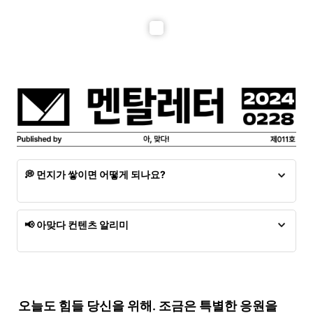
💭 먼지가 쌓이면 어떻게 되나요?
먼지가 쌓인 멘탈레터는 더 이상 읽을 수 없어요. 발행된 시
점으로부터 24시간 안에 읽어야 한다는 점을 꼭 기억해주세
📢 아맞다 컨텐츠 알리미
요.
각주줍줍
오픈 (24.02.02)
PainKiller
공개 시작 (24.02.12)
오늘도 힘들 당신을 위해. 조금은 특별한 응원을