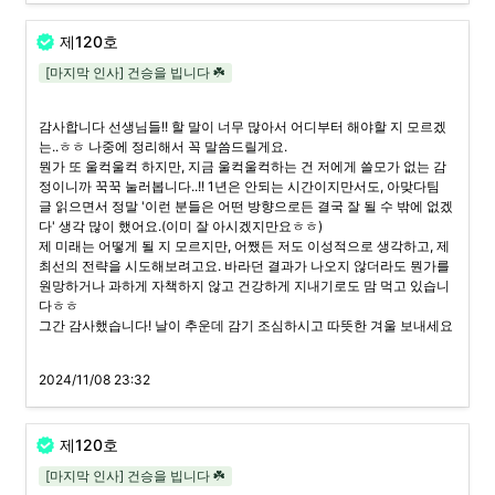
제120호
[마지막 인사] 건승을 빕니다 ☘️
감사합니다 선생님들!! 할 말이 너무 많아서 어디부터 해야할 지 모르겠
는..ㅎㅎ 나중에 정리해서 꼭 말씀드릴게요.

뭔가 또 울컥울컥 하지만, 지금 울컥울컥하는 건 저에게 쓸모가 없는 감
정이니까 꾹꾹 눌러봅니다..!! 1년은 안되는 시간이지만서도, 아맞다팀 
글 읽으면서 정말 '이런 분들은 어떤 방향으로든 결국 잘 될 수 밖에 없겠
다' 생각 많이 했어요.(이미 잘 아시겠지만요ㅎㅎ) 

제 미래는 어떻게 될 지 모르지만, 어쨌든 저도 이성적으로 생각하고, 제 
최선의 전략을 시도해보려고요. 바라던 결과가 나오지 않더라도 뭔가를 
원망하거나 과하게 자책하지 않고 건강하게 지내기로도 맘 먹고 있습니
다ㅎㅎ

그간 감사했습니다! 날이 추운데 감기 조심하시고 따뜻한 겨울 보내세요
2024/11/08 23:32
제120호
[마지막 인사] 건승을 빕니다 ☘️