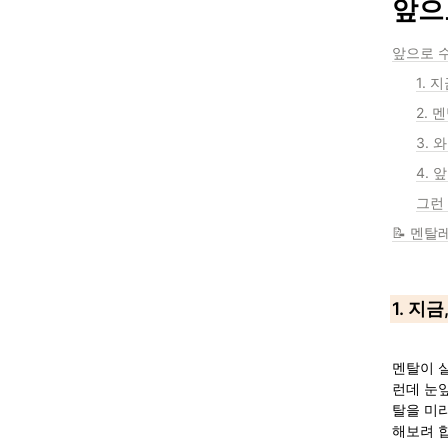
앞으
앞으로 
1. 
2. 
3. 
4. 
그런
📝 멘탈
1. 지
멘탈이 
런데 눈앞
탈을 미
해보려 