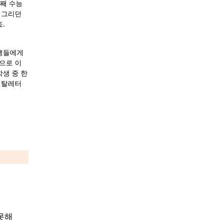
번째 수능
그리던 
.
생들에게 
으로 이
생 중 한 
멘탈레터
못해