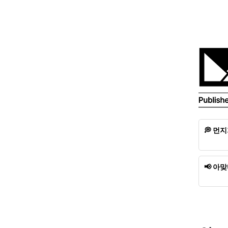
💭 먼
먼지가 
어야 
📢 아
각주
PainK