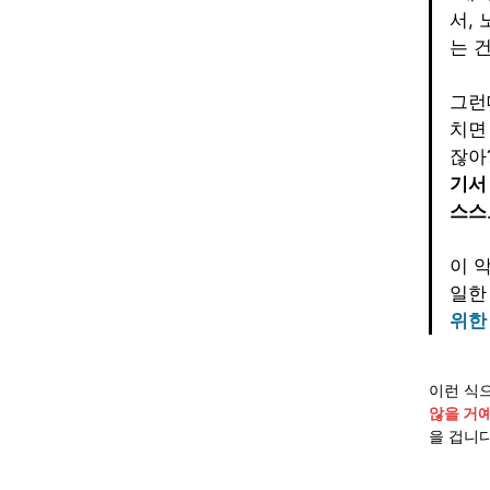
서,
는 건
그런
치면
잖아?
기서
스스
이 
일한
위한
이런 식으
않을 거예
을 겁니다