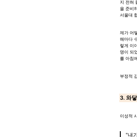
지 전혀 
을 준비
서울대 합
제가 어떻
해마다 
렇게 이야
명이 되
를 아침에
부정적 
3. 와
이성적 사
"내