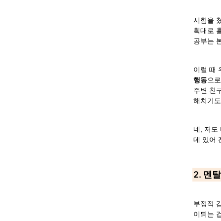
시험을 
획대로 흘
공부는 본
이럴 때 
행동
으로
주변 친
해치기도
네, 저도
데 있어 
2. 멘
부정적 
이되는 겁