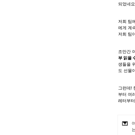
되었네요
저희 팀
에게 계속
저희 팀이
조만간 여
부 읽을 
생들을 
도 선물이
그런데!
부터 여러
레터부터
여
는