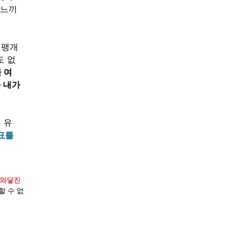
 느끼
내팽개
도 없
 여
 내가 
 유
표를 
와닿진 
할 수 없