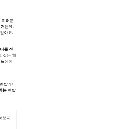
해 여러분
거든요. 
같아요. 
터를 전
 싶은 학
생들에게
 멘탈레터
하는
 멘탈
읽어보지