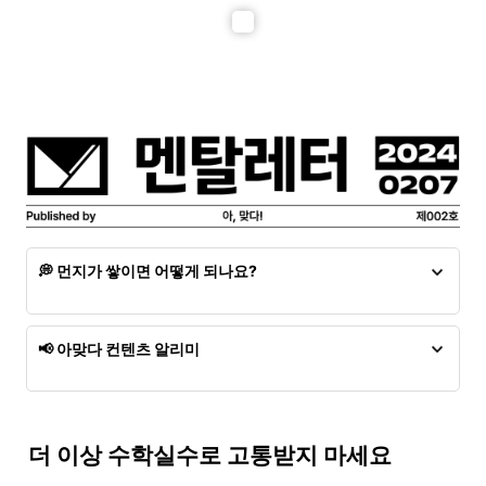
💭 먼지가 쌓이면 어떻게 되나요?
먼지가 쌓인 멘탈레터는 더 이상 읽을 수 없어요. 발행된 시
점으로부터 24시간 안에 읽어야 한다는 점을 꼭 기억해주세
📢 아맞다 컨텐츠 알리미
요.
각주줍줍
오픈 완료 (24.02.02)
PainKiller
오픈 예정 (24.02.12)
더 이상 수학실수로 고통받지 마세요 