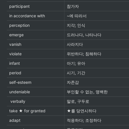
participant
참가자
in accordance with
~에 따라서
perception
지각; 인식
emerge
드러나다, 나타나다
vanish
사라지다
violate
위반하다; 침해하다
infant
아기; 유아
period
시기, 기간
self-esteem
자존감
undeniable
부인할 수 없는, 명백한
 verbally
말로, 구두로
take ★ for granted
★를 당연시하다
adapt
적응하다; 조정하다