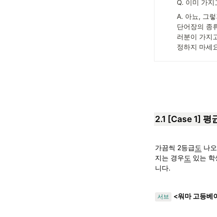
Q. 이미 가
A. 아뇨, 
단어장의 종류
러분이 가지고 
정하지 마세요 
2.1 [Case 1]
가끔씩 2등급
도
 나
지는 경우
도
 있는 
니다.
<워마 고등베이
서브