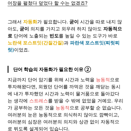
어장을 펼쳤다 덮었다 할 수는 없겠죠?
그래서 
자동화
가 필요합니다. 
굳이
 시간을 따로 내지 않
아도, 
굳이
 의지를 가지고 외우려 하지 않아도 
자동적으
로
 단어에 노출되는 
빈도
를 높일 수 있는 도구가 바로 
노란색 포스트잇(간질간질)
과 
파란색 포스트잇(찌릿찌
릿)
이었죠.
단어 학습의 자동화가 필요한 이유 ②
지금까지 단어 암기를 위해 시간과 노력을
 능동적
으로 
투자해왔다면, 외웠던 단어를 까먹은 것을 깨닫는 동시
에 내가 투자했던 시간과 노력이 물거품으로 돌아갔다
는 생각에 
스트레스
를 받을 수 밖에 없었을 거예요. 우리
가 공부하는 모든 것을
 능동적
으로 공부할 순 없습니다. 
여러분의 눈은 능동적으로 의식하지 않아도 깜빡이고, 
여러분의 심장은 여러분의 의지와 상관 없이 자동적으
로 뛰도록 설계되어 있습니다.