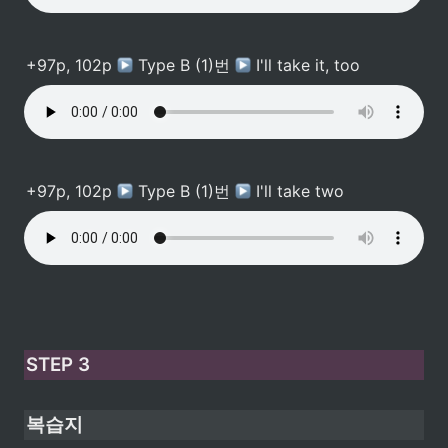
+97p, 102p 
 Type B (1)번 
 I'll take it, too
+97p, 102p 
 Type B (1)번 
 I'll take two
STEP 3
복습지