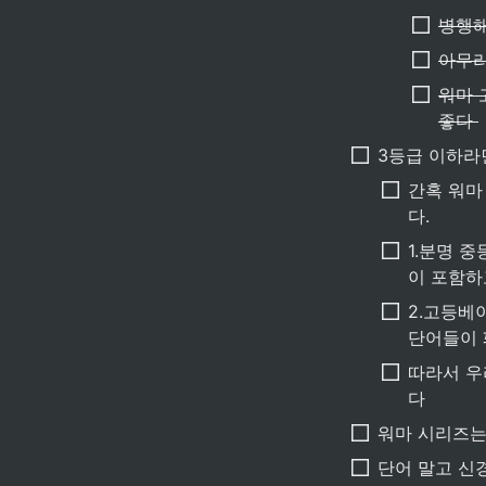
병행해
아무리
워마 
좋다 
3등급 이하라
간혹 워마
다.
1.분명 
이 포함하
2.고등베
단어들이 
따라서 우
다
워마 시리즈는
단어 말고 신